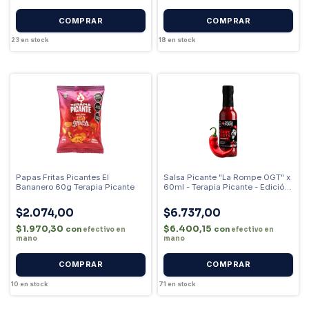
23
en stock
18
en stock
Papas Fritas Picantes El
Salsa Picante "La Rompe OGT" x
Bananero 60g Terapia Picante
60ml - Terapia Picante - Edición
de El Bananero - Extra Picante
$2.074,00
$6.737,00
$1.970,30
$6.400,15
con
con
efectivo en
efectivo en
mano
mano
COMPRAR
10
en stock
71
en stock