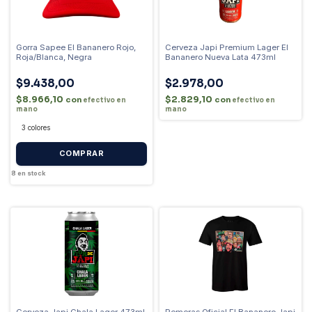
Gorra Sapee El Bananero Rojo,
Cerveza Japi Premium Lager El
Roja/Blanca, Negra
Bananero Nueva Lata 473ml
$9.438,00
$2.978,00
$8.966,10
$2.829,10
con
con
efectivo en
efectivo en
mano
mano
3 colores
COMPRAR
8
en stock
Cerveza Japi Chala Lager 473ml
Remeras Oficial El Bananero Japi