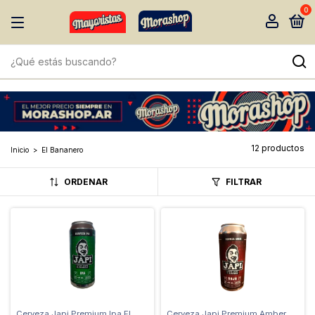
0
12 productos
Inicio
>
El Bananero
ORDENAR
FILTRAR
Cerveza Japi Premium Ipa El
Cerveza Japi Premium Amber