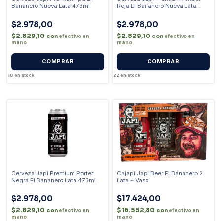
Bananero Nueva Lata 473ml
Roja El Bananero Nueva Lata
473ml
$2.978,00
$2.978,00
$2.829,10
$2.829,10
con
con
efectivo en
efectivo en
mano
mano
18
en stock
22
en stock
Cerveza Japi Premium Porter
Cajapi Japi Beer El Bananero 2
Negra El Bananero Lata 473ml
Lata + Vaso
$2.978,00
$17.424,00
$2.829,10
$16.552,80
con
con
efectivo en
efectivo en
mano
mano