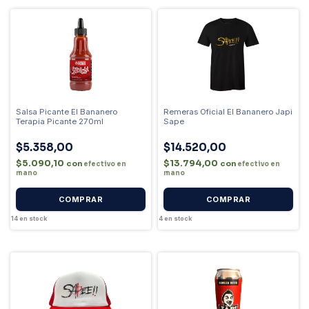
Salsa Picante El Bananero
Remeras Oficial El Bananero Japi
Terapia Picante 270ml
Sape
$5.358,00
$14.520,00
$5.090,10
$13.794,00
con
con
efectivo en
efectivo en
mano
mano
COMPRAR
COMPRAR
14
en stock
4
en stock