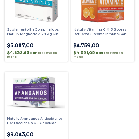
Suplemento En Comprimidos
Natuliv Vitamina C X15 Sobres
Natuliv Magnesio X 24.3g Sin
Refuerza Sistema Inmune Sabor
Sabor
Naranja
$5.087,00
$4.759,00
$4.832,65
$4.521,05
con
con
efectivo en
efectivo en
mano
mano
Natuliv Arándanos Antioxidante
Por Excelencia 60 Capsulas
Sabor Sin Sabor
$9.043,00