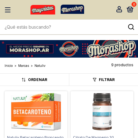
0
9 productos
Inicio
>
Marcas
>
Natuliv
ORDENAR
FILTRAR
Natuliv Betacaroteno Bronceado
Citrato De Magnesio 30