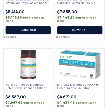
Natural 30 Cápsulas Sin Sabor
Cápsulas 537mg Natuliv Sin
Sin Sabor
Sabor Sin Sabor
$5.414,00
$7.835,00
$5.143,30
$7.443,25
con
con
efectivo en
efectivo en
mano
mano
6
en stock
65
en stock
Natuliv Citrato De Magnesio
Ena Natuliv Magnesio 400 X30
Polvo Sabor Limonada X105gr
Comprimidos Sin Sabor
$8.387,00
$4.671,00
$7.967,65
$4.437,45
con
con
efectivo en
efectivo en
mano
mano