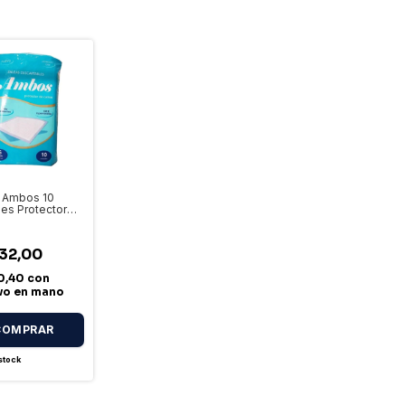
 Ambos 10
es Protector
a Descartable
32,00
0,40
con
ivo en mano
stock