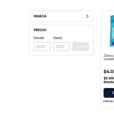
MARCA
PRECIO
Desde
Hasta
APLICAR
Zaleas
Unidad
De Cam
$4.0
$3.83
Efect
+100
en 