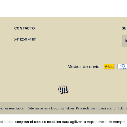
CONTACTO
SU
541125974161
Medios de envío
echos reservados.
Defensa de las y los consumidores. Para reclamos
ingresá acá.
/
Botón 
ste sitio
aceptás el uso de cookies
para agilizar tu experiencia de compra.