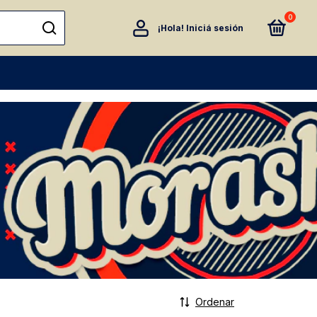
0
¡Hola!
Iniciá sesión
Ordenar