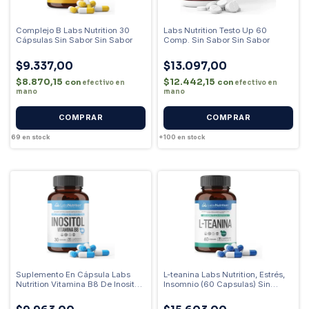
Complejo B Labs Nutrition 30
Labs Nutrition Testo Up 60
Cápsulas Sin Sabor Sin Sabor
Comp. Sin Sabor Sin Sabor
$9.337,00
$13.097,00
$8.870,15
$12.442,15
con
con
efectivo en
efectivo en
mano
mano
69
en stock
+100
en stock
Suplemento En Cápsula Labs
L-teanina Labs Nutrition, Estrés,
Nutrition Vitamina B8 De Inositol
Insomnio (60 Capsulas) Sin
De 30 Un Sin Sabor
Sabor