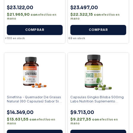
Sabor Sin Sabor
Sin Sabor Sin Sabor
$23.122,00
$23.497,00
$21.965,90
$22.322,15
con
con
efectivo en
efectivo en
mano
mano
+100
en stock
69
en stock
Sinefrina - Quemador De Grasas
Capsulas Gingko Biloba 500mg
Natural (60 Capsulas) Sabor Sin
Labs Nutrition Suplemento
Sabor
Cognitivo Sin Sabor
$14.349,00
$9.713,00
$13.631,55
$9.227,35
con
con
efectivo en
efectivo en
mano
mano