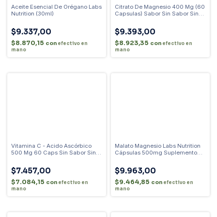
Aceite Esencial De Orégano Labs
Citrato De Magnesio 400 Mg (60
Nutrition (30ml)
Capsulas) Sabor Sin Sabor Sin
Sabor
$9.337,00
$9.393,00
$8.870,15
$8.923,35
con
con
efectivo en
efectivo en
mano
mano
Vitamina C - Acido Ascórbico
Malato Magnesio Labs Nutrition
500 Mg 60 Caps Sin Sabor Sin
Cápsulas 500mg Suplemento
Sabor
Nutricional Sin Sabor
$7.457,00
$9.963,00
$7.084,15
$9.464,85
con
con
efectivo en
efectivo en
mano
mano