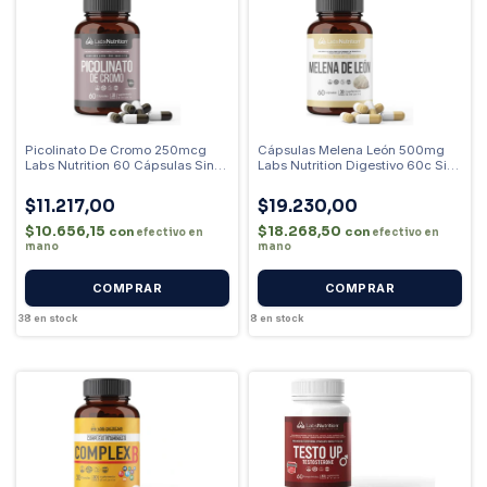
Picolinato De Cromo 250mcg
Cápsulas Melena León 500mg
Labs Nutrition 60 Cápsulas Sin
Labs Nutrition Digestivo 60c Sin
Sabor
Sabor
$11.217,00
$19.230,00
$10.656,15
$18.268,50
con
con
efectivo en
efectivo en
mano
mano
38
en stock
8
en stock