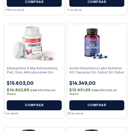
+100
en stock
7
en stock
Astaxantina 4 Mg Antioxidante,
Ácido Hialurónico Labs Nutrition
Piel, Ojos, Articulaciones Sin
60 Cápsulas Sin Sabor Sin Sabor
Sabor
$15.603,00
$14.349,00
$14.822,85
$13.631,55
con
con
efectivo en
efectivo en
mano
mano
1
en stock
28
en stock