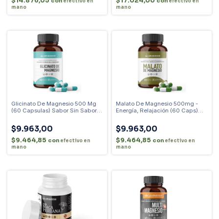
$14.876,05
$17.024,00
con
con
efectivo en
efectivo en
mano
mano
Glicinato De Magnesio 500 Mg
Malato De Magnesio 500mg -
(60 Capsulas) Sabor Sin Sabor
Energía, Relajación (60 Caps)
Sin Sabor
Sabor Sin Sabor
$9.963,00
$9.963,00
$9.464,85
$9.464,85
con
con
efectivo en
efectivo en
mano
mano