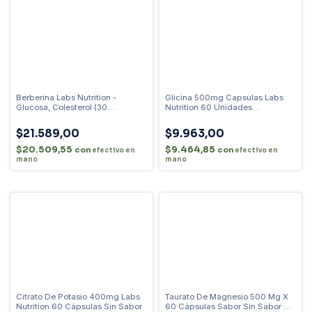
Berberina Labs Nutrition -
Glicina 500mg Capsulas Labs
Glucosa, Colesterol (30
Nutrition 60 Unidades
Capsulas) Sabor Sin Sabor
Aminoácidos Sin Sabor
$21.589,00
$9.963,00
$20.509,55
$9.464,85
con
con
efectivo en
efectivo en
mano
mano
Citrato De Potasio 400mg Labs
Taurato De Magnesio 500 Mg X
Nutrition 60 Cápsulas Sin Sabor
60 Cápsulas Sabor Sin Sabor Sin