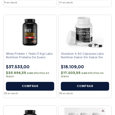
11
en stock
17
en stock
Whey Protein + Testo (1 Kg) Labs
Glutation X 60 Cápsulas Labs
Nutrition Proteína De Suero
Nutrition Sabor Sin Sabor Sin
Sabor Chocolate
Sabor
$37.533,00
$18.109,00
$35.656,35
$17.203,55
con
con
efectivo en
efectivo en
mano
mano
19
en stock
18
en stock