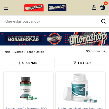
0
60 productos
Inicio
>
Marcas
>
Labs Nutrition
ORDENAR
FILTRAR
Bisglicinato De Magnesio 500
Suplemento Nad Labs Nutrition -