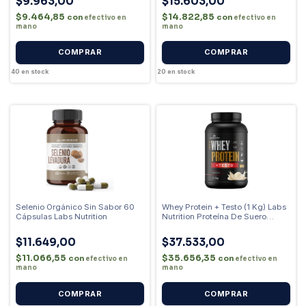
$9.963,00
$15.603,00
$9.464,85
$14.822,85
con
con
efectivo en
efectivo en
mano
mano
40
en stock
20
en stock
Selenio Orgánico Sin Sabor 60
Whey Protein + Testo (1 Kg) Labs
Cápsulas Labs Nutrition
Nutrition Proteína De Suero
Sabor Vainilla
$11.649,00
$37.533,00
$11.066,55
$35.656,35
con
con
efectivo en
efectivo en
mano
mano