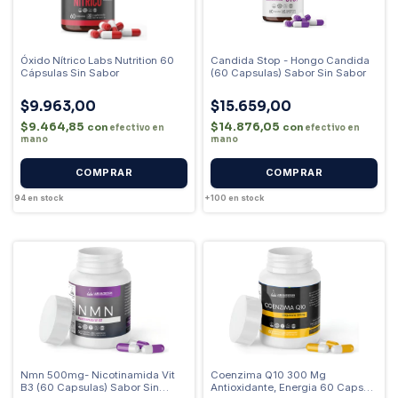
Óxido Nítrico Labs Nutrition 60
Candida Stop - Hongo Candida
Cápsulas Sin Sabor
(60 Capsulas) Sabor Sin Sabor
$9.963,00
$15.659,00
$9.464,85
$14.876,05
con
con
efectivo en
efectivo en
mano
mano
94
en stock
+100
en stock
Nmn 500mg- Nicotinamida Vit
Coenzima Q10 300 Mg
B3 (60 Capsulas) Sabor Sin
Antioxidante, Energia 60 Caps