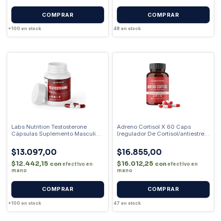
+100
en stock
48
en stock
Labs Nutrition Testosterone
Adreno Cortisol X 60 Caps
Cápsulas Suplemento Masculino
(regulador De Cortisol/antiestres)
- Sin Sabor
Sabor Sin Sabor
$13.097,00
$16.855,00
$12.442,15
$16.012,25
con
con
efectivo en
efectivo en
mano
mano
+100
en stock
47
en stock