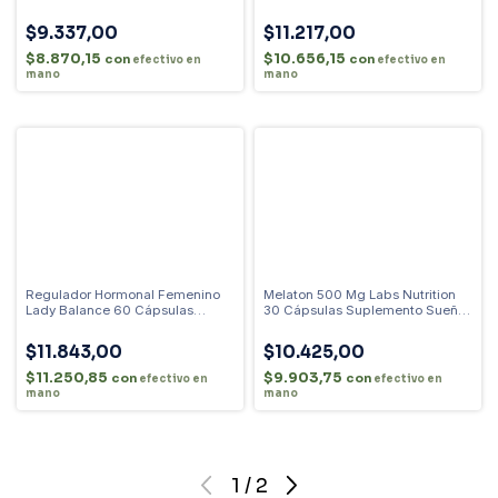
Sabor
$9.337,00
$11.217,00
$8.870,15
$10.656,15
con
con
efectivo en
efectivo en
mano
mano
Regulador Hormonal Femenino
Melaton 500 Mg Labs Nutrition
Lady Balance 60 Cápsulas
30 Cápsulas Suplemento Sueño
Menopausia Sin Sabor
Sin Sabor
$11.843,00
$10.425,00
$11.250,85
$9.903,75
con
con
efectivo en
efectivo en
mano
mano
1
/
2