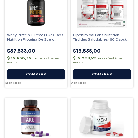
Whey Protein + Testo (1 Kg) Labs
Hipertiroidal Labs Nutrition -
Nutrition Proteína De Suero
Tiroides Saludables (60 Caps)
Sabor Frambuesa
Sin Sabor
$37.533,00
$16.535,00
$35.656,35
$15.708,25
con
con
efectivo en
efectivo en
mano
mano
12
en stock
9
en stock