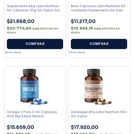
Suplemento Akg Labs Nutrition
Msm Cápsulas Labs Nutrition 60
60 Cápsulas 30g Sin Sabor Sin
Unidades Suplemento Sin Sabor
Sabor
Sin Sabor
$21.868,00
$11.217,00
$20.774,60
$10.656,15
con
con
efectivo en
efectivo en
mano
mano
43
en stock
23
en stock
Omega 3 Puro X 60 Cápsulas
Ashwagandha Labs Nutrition 60c
600 Mg Sabor Neutro
Sin Sabor
$15.659,00
$17.920,00