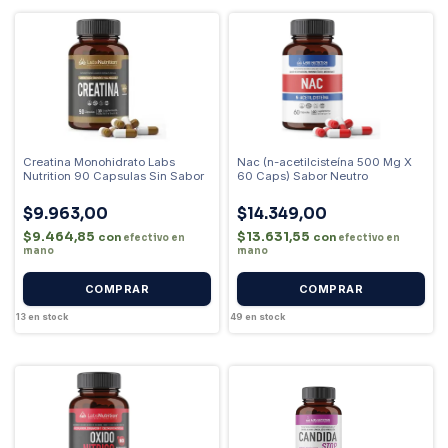
Creatina Monohidrato Labs
Nac (n-acetilcisteína 500 Mg X
Nutrition 90 Capsulas Sin Sabor
60 Caps) Sabor Neutro
$9.963,00
$14.349,00
$9.464,85
$13.631,55
con
con
efectivo en
efectivo en
mano
mano
13
en stock
49
en stock