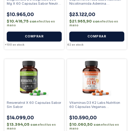
Mg X 60 Capsulas Sabor Neutro
Nicotinamida Adenina
Labs Nutrition
Dinucleótido (60 Capsulas) Sin
Sabor
$10.965,00
$23.122,00
$10.416,75
$21.965,90
con
con
efectivo en
efectivo en
mano
mano
+100
en stock
62
en stock
Resveratrol X 60 Capsulas Sabor
Vitaminas D3 K2 Labs Nutrition
Sin Sabor
60 Cápsulas Veganas
Colecalciferol Sin Sabor
$14.099,00
$10.590,00
$13.394,05
$10.060,50
con
con
efectivo en
efectivo en
mano
mano