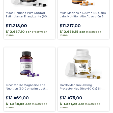
Maca Peruana Pura 500mg -
Multi Magnesio 500mg 60 Cáps
Estimulante, Energizante (60
Labs Nutrition Alto Absorción Sin
Caps) Sabor Sin Sabor
Sabor
$11.218,00
$11.217,00
$10.657,10
$10.656,15
con
con
efectivo en
efectivo en
mano
mano
Treonato De Magnesio Labs
Cardo Mariano 500mg -
Nutrition (60 Comprimidos)
Protector Hepático 60 Ca) Sin
Sabor Sin Sabor
Sabor Sin Sabor
$12.469,00
$12.475,00
$11.845,55
$11.851,25
con
con
efectivo en
efectivo en
mano
mano