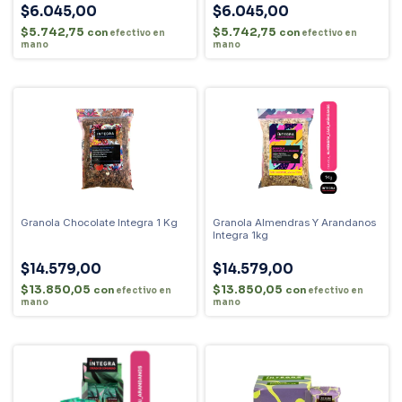
$6.045,00
$6.045,00
$5.742,75
$5.742,75
con
con
efectivo en
efectivo en
mano
mano
Granola Chocolate Integra 1 Kg
Granola Almendras Y Arandanos
Integra 1kg
$14.579,00
$14.579,00
$13.850,05
$13.850,05
con
con
efectivo en
efectivo en
mano
mano