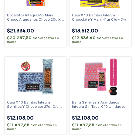
Bocaditos Integra Mix Mani
Caja X 10 Barritas Integra
Choco Arandanos Choco 20u X
Chocolate Y Mani 41gr C/u - Dw
26g
$21.334,00
$13.512,00
$20.267,30
$12.836,40
con
con
efectivo en
efectivo en
mano
mano
Caja X 10 Barritas Integra
Barra Semillas Y Arandanos
Semillas Y Chocolate 27gr C/u
Integra Sin Tacc X 10 Unidades
Dw
$12.103,00
$12.103,00
$11.497,85
$11.497,85
con
con
efectivo en
efectivo en
mano
mano