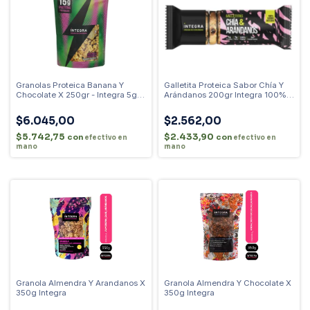
Granolas Proteica Banana Y
Galletita Proteica Sabor Chía Y
Chocolate X 250gr - Integra 5grs
Arándanos 200gr Integra 100%
Fibra 15grs Proteina 100%
Vegetal Sin Conservantes
Vegetal
$6.045,00
$2.562,00
$5.742,75
$2.433,90
con
con
efectivo en
efectivo en
mano
mano
Granola Almendra Y Arandanos X
Granola Almendra Y Chocolate X
350g Integra
350g Integra