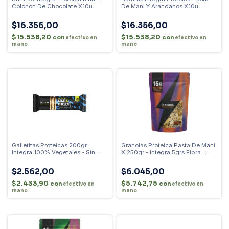
Colchon De Chocolate X10u
De Mani Y Arandanos X10u
$16.356,00
$16.356,00
$15.538,20
$15.538,20
con
con
efectivo en
efectivo en
mano
mano
Galletitas Proteicas 200gr
Granolas Proteica Pasta De Maní
Integra 100% Vegetales - Sin
X 250gr - Integra 5grs Fibra
Conservantes
15grs Proteina 100% Vegetal
$2.562,00
$6.045,00
$2.433,90
$5.742,75
con
con
efectivo en
efectivo en
mano
mano