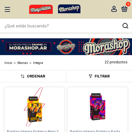
0
22 productos
Inicio
>
Marcas
>
Integra
ORDENAR
FILTRAR
Barritas Integra Proteica Mani Y
Barritas Integra Proteica Pasta