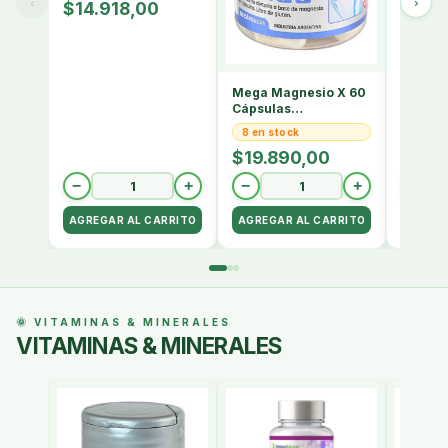
‹
›
$14.918,00
$13.
Mega Magnesio X 60
Cápsulas
Innovanaturals Sabor
8 en stock
Sin Sabor
$19.890,00
−
+
−
+
−
🌞 VITAMINAS & MINERALES
VITAMINAS & MINERALES