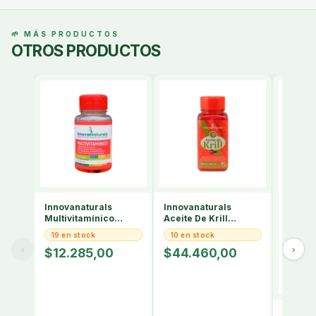
🌱 MÁS PRODUCTOS
OTROS PRODUCTOS
Innovanaturals
Innovanaturals
Multivitamínico
Aceite De Krill
Aporta Vitalidad Y
Cápsulas Salud
19 en stock
10 en stock
Energía Sabor No
Cardiovascular Sin
‹
›
$12.285,00
$44.460,00
Sabor
Coenzi