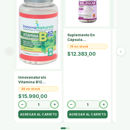
Suplemento En
Vitami
Cápsula
X30ca
Innovanaturals
Innova
14 en stock
❌ Sin 
Selenio X 600mg
Sin Sa
‹
›
$12.383,00
$17.
Innovanaturals
Vitamina B12
Metilcobalamina
39 en stock
Suplemento
$15.990,00
−
+
−
+
❌ 