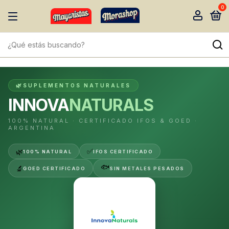
0
SUPLEMENTOS NATURALES
INNOVA
NATURALS
100% NATURAL · CERTIFICADO IFOS & GOED ·
ARGENTINA
✅
🌿
100% NATURAL
IFOS CERTIFICADO
🐟
🔬
GOED CERTIFICADO
SIN METALES PESADOS