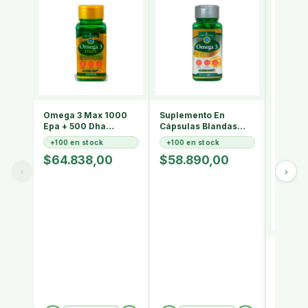
Omega 3 Max 1000
Suplemento En
Epa + 500 Dha
Cápsulas Blandas
Innovanaturals
Innovanaturals
+100 en stock
+100 en stock
60caps Ifos Goed
Omega 3 X 60g
$64.838,00
$58.890,00
‹
›
Omega 
Ifos In
Sabor 
+100 e
$33.