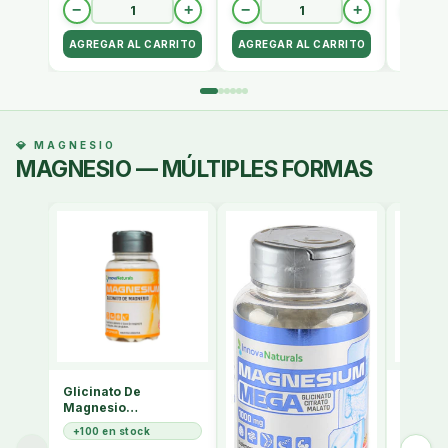
−
+
−
+
−
💎 MAGNESIO
MAGNESIO — MÚLTIPLES FORMAS
Glicinato De
Innova
Magnesio
Citrat
Innovanaturals X60
X 60 C
+100 en stock
62 en 
Caps.
Sin Sa