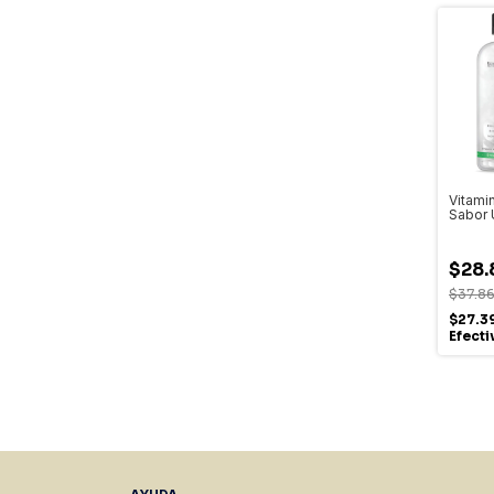
Vitami
Sabor 
Nutriti
$28.
$37.8
$27.3
Efect