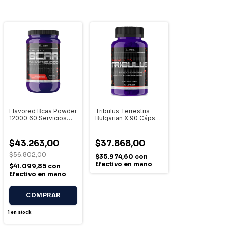
Flavored Bcaa Powder
Tribulus Terrestris
12000 60 Servicios
Bulgarian X 90 Cáps
Aminoácidos Ultimate
Ultimate Nutrition - Sin
Nutrition
Sabor
$43.263,00
$37.868,00
$56.802,00
$35.974,60
con
Efectivo en mano
$41.099,85
con
Efectivo en mano
1
en stock