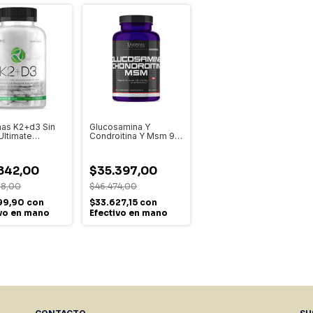
nas K2+d3 Sin
Glucosamina Y
Ultimate
Condroitina Y Msm 90
on Sin Sabor
Caps Ultimate
Nutrition Sin Sabor
842,00
$35.397,00
68,00
$46.474,00
99,90
con
$33.627,15
con
ivo en mano
Efectivo en mano