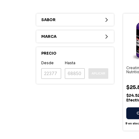
SABOR
MARCA
PRECIO
Desde
Hasta
Creati
Nutriti
APLICAR
Monohi
Micron
Frasco
$25.
$24.5
Efect
9
en stoc