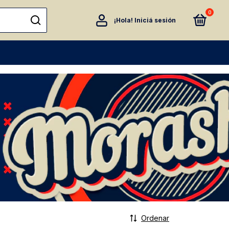
0
¡Hola!
Iniciá sesión
Ordenar