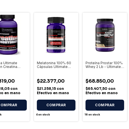
na Ultimate
Melatonina 100% 60
Proteína Prostar 100%
on Creatina
Cápsulas Ultimate
Whey 2 Lb - Ultimate
drato
Nutrition Sin Sabor
Nutrition
izada 300 G
 Sin Sabor
819,00
$22.377,00
$68.850,00
28,05
con
$21.258,15
con
$65.407,50
con
ivo en mano
Efectivo en mano
Efectivo en mano
COMPRAR
k
4
en stock
16
en stock