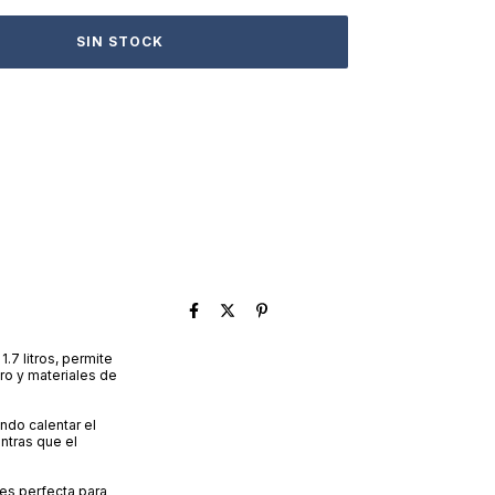
.7 litros, permite
ro y materiales de
ndo calentar el
entras que el
 es perfecta para