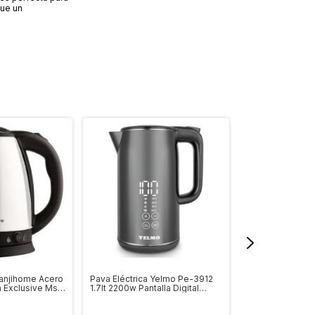
que un
Kanjihome Acero
Pava Eléctrica Yelmo Pe-3912
Pava Eléctrica 
a Exclusive Ms
1.7lt 2200w Pantalla Digital
Vidrio Línea Exc
Color Negro
Madera