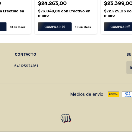
0
$24.263,00
$23.399,0
n
Efectivo en
$23.049,85
con
Efectivo en
$22.229,05
co
mano
mano
COMPRAR
13
en stock
50
en stock
CONTACTO
SU
541125974161
Medios de envío