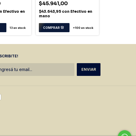
0
$45.941,00
$15.630,00
n
Efectivo en
$43.643,95
con
Efectivo en
$14.848,50
co
mano
mano
13
en stock
+100
en stock
SCRIBITE!