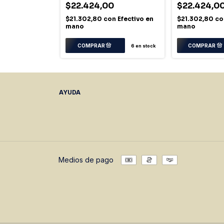
0
$22.424,00
$22.424,0
on
Efectivo en
$21.302,80
con
Efectivo en
$21.302,80
co
mano
mano
6
en stock
AYUDA
Medios de pago