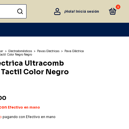
0
¡Hola!
Iniciá sesión
gar
>
Electrodomésticos
>
Pavas Electricas
>
Pava Eléctrica
ctil Color Negro Negro
éctrica Ultracomb
Tactil Color Negro
00
con
Efectivo en mano
o
pagando con Efectivo en mano