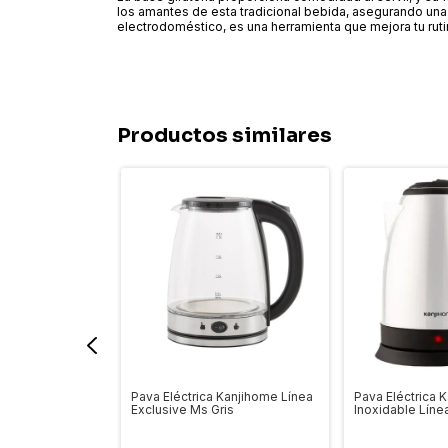
los amantes de esta tradicional bebida, asegurando un
electrodoméstico, es una herramienta que mejora tu rutin
Productos similares
antalla Digital
Pava Eléctrica Kanjihome Línea
Pava Eléctrica 
 Acero Inóxi
Exclusive Ms Gris
Inoxidable Líne
Gris