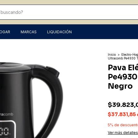
HOGAR
MARCAS
LIQUIDACIÓN
Inicio
>
Electro-Ho
Ultracomb Pe4930 Ta
Pava El
Pe4930 
Negro
$39.823,
$37.831,85
5% de descuent
Ver más detalles