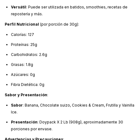
Versátil
: Puede ser utilizada en batidos, smoothies, recetas de
repostería y más.
Perfil Nutricional
(por porción de 30g):
Calorías: 127
Proteínas: 25g
Carbohidratos: 2.6g
Grasas: 1.8g
Azúcares: 0g
Fibra Dietética: 0g
Sabor y Presentación
:
Sabor
: Banana, Chocolate suizo, Cookies & Cream, Frutilla y Vainilla
Ice.
Presentación
: Doypack X 2 Lb (908g), aproximadamente 30
porciones por envase.
Advertencias y Precauciones
: