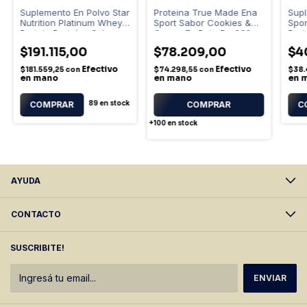
Suplemento En Polvo Star
Proteina True Made Ena
Supl
Nutrition Platinum Whey
Sport Sabor Cookies &
Spo
Protein Proteína Sabor
Cream En Pote De 930g
Prot
Chocolate Suizo En
& C
$191.115,00
$78.209,00
$4
Sachet De 3kg
453
Efectivo
Efectivo
$181.559,25
con
$74.298,55
con
$38.
en mano
en mano
en 
89
en stock
COMPRAR
C
+100
en stock
AYUDA
CONTACTO
SUSCRIBITE!