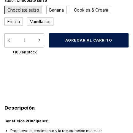
Sabor:
Chocolate suizo
Chocolate suizo
Banana
Cookies & Cream
Frutilla
Vainilla Ice
+100
en stock
Medios de envío
CAMBIAR CP
Entregas para el CP:
CALCULAR
Descripción
Beneficios Principales
:
Promueve el crecimiento y la recuperación muscular.