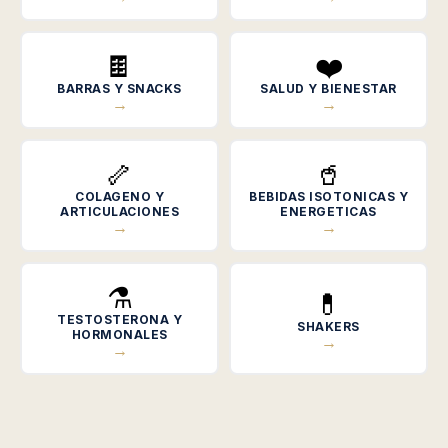
🍫
❤️
BARRAS Y SNACKS
SALUD Y BIENESTAR
→
→
🦴
🥤
COLAGENO Y
BEBIDAS ISOTONICAS Y
ARTICULACIONES
ENERGETICAS
→
→
⚗️
💊
TESTOSTERONA Y
SHAKERS
HORMONALES
→
→