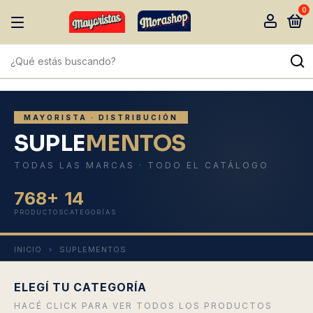
0
MAYORISTA · DISTRIBUCIÓN
SUPLE
MENTOS
TODAS LAS MARCAS · TODO EL CATÁLOGO
768+
14
PRODUCTOS
CATEGORÍAS
INICIO
›
SUPLEMENTOS
ELEGÍ TU CATEGORÍA
HACÉ CLICK PARA VER TODOS LOS PRODUCTOS