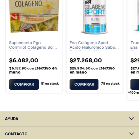
Suplemento Pgn
Ena Colágeno Sport
Tru
Cormillot Colágeno Solar
Acido Hialuronico Sabor
Ena 
Colágeno Betacarotero
Fruit Punch 413g
Grs
30 Cápsulas Sin Sabor
Blue
$6.482,00
$27.268,00
$2
Efectivo en
Efectivo
$6.157,90
con
$25.904,60
con
$27.
mano
en mano
en 
51
en stock
79
en stock
+100
e
AYUDA
CONTACTO