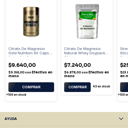
Citrato De Magnesio
Citrato De Magnesio
Stre
Gold Nutrition 60 Caps
Natural Whey Doypack
60c
Sabor Sin Sabor
500g
Bisg
$9.640,00
$7.240,00
$2
Efectivo en
Efectivo en
$9.158,00
con
$6.878,00
con
$23.
mano
mano
en 
43
en stock
+100
en stock
+100
e
AYUDA